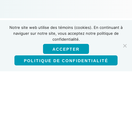
Notre site web utilise des témoins (cookies). En continuant à
naviguer sur notre site, vous acceptez notre politique de
INSTI
confidentialité.
ACCEPTER
POLITIQUE DE CONFIDENTIALITÉ
Français (Canada)
Produits
Test d’anticorps VIH-1/VIH-2
Auto-test VIH
Test multiplex VIH-1/2 de la syphilis
Test d’anticorps contre le VHC