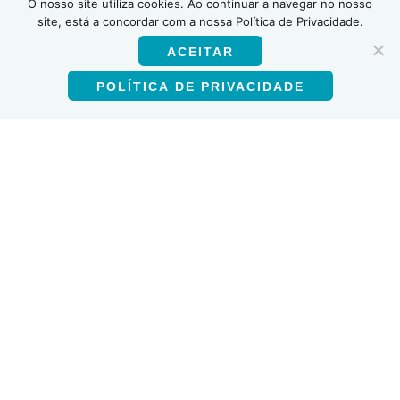
O nosso site utiliza cookies. Ao continuar a navegar no nosso
INSTI
site, está a concordar com a nossa Política de Privacidade.
ACEITAR
POLÍTICA DE PRIVACIDADE
Português
Produtos
Teste de anticorpos HIV-1/HIV-2
Autoteste de HIV
Teste multiplex HIV-1/2 sífilis Ab
Teste de anticorpos contra o VHC
Utilização deste site
Política de Privacidade
Termos e Condições