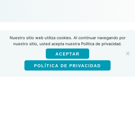
Nuestro sitio web utiliza cookies. Al continuar navegando por
INSTI
nuestro sitio, usted acepta nuestra Política de privacidad.
ACEPTAR
POLÍTICA DE PRIVACIDAD
Español
Productos
Prueba de anticuerpos contra el VIH-1/VIH-2
Autoprueba del VIH
Prueba multiplex VIH-1/2 y sífilis Ab
Prueba de anticuerpos contra el VHC