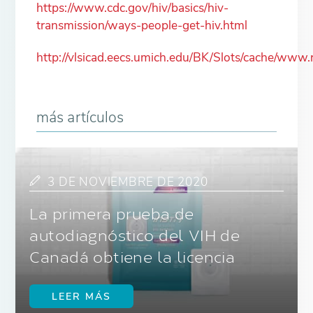
https://www.cdc.gov/hiv/basics/hiv-
transmission/ways-people-get-hiv.html
http://vlsicad.eecs.umich.edu/BK/Slots/cache/www.r
más artículos
3 DE NOVIEMBRE DE 2020
La primera prueba de
autodiagnóstico del VIH de
Canadá obtiene la licencia
LEER MÁS