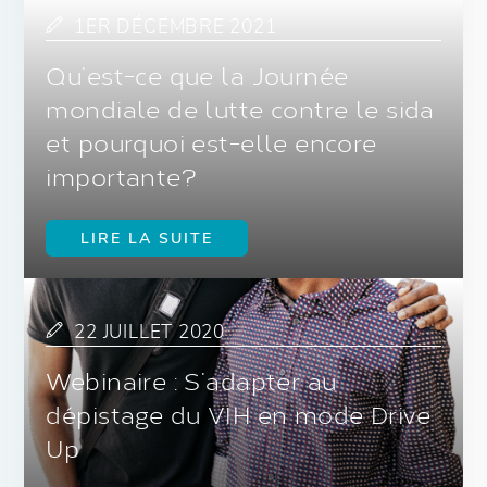
1ER DÉCEMBRE 2021
Qu’est-ce que la Journée
mondiale de lutte contre le sida
et pourquoi est-elle encore
importante?
LIRE LA SUITE
22 JUILLET 2020
Webinaire : S’adapter au
dépistage du VIH en mode Drive
Up