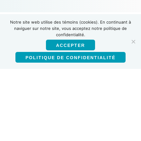
Notre site web utilise des témoins (cookies). En continuant à
naviguer sur notre site, vous acceptez notre politique de
INSTI
confidentialité.
ACCEPTER
POLITIQUE DE CONFIDENTIALITÉ
Français (Canada)
Produits
Test d’anticorps VIH-1/VIH-2
Auto-test VIH
Test multiplex VIH-1/2 de la syphilis
Test d’anticorps contre le VHC
Utilisation de ce site web