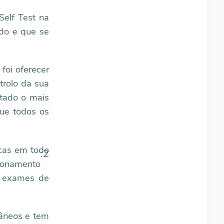
Self Test na
do e que se
foi oferecer
trolo da sua
stado o mais
ue todos os
icas em todo
.2
cionamento
de exames de
tâneos e tem