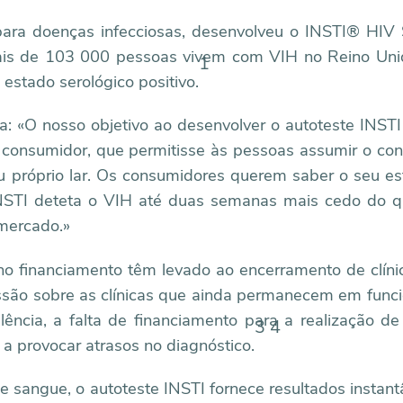
s para doenças infecciosas, desenvolveu o INSTI® HIV 
ais de 103 000 pessoas vivem com VIH no Reino Uni
1
stado serológico positivo.
rma: «O nosso objetivo ao desenvolver o autoteste INSTI 
 o consumidor, que permitisse às pessoas assumir o con
u próprio lar. Os consumidores querem saber o seu e
NSTI deteta o VIH até duas semanas mais cedo do q
 mercado.»
 no financiamento têm levado ao encerramento de clín
essão sobre as clínicas que ainda permanecem em fun
ência, a falta de financiamento para a realização 
3 4
 a provocar atrasos no diagnóstico.
sangue, o autoteste INSTI fornece resultados instan