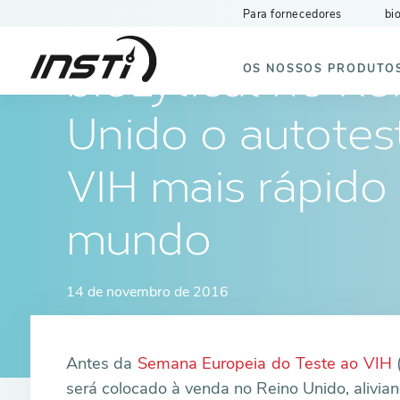
Para fornecedores
bi
INSTI
OS NOSSOS PRODUTO
bioLytical no Re
Unido o autotes
VIH mais rápido
mundo
14 de novembro de 2016
Antes da
Semana Europeia do Teste ao VIH
(
será colocado à venda no Reino Unido, alivian