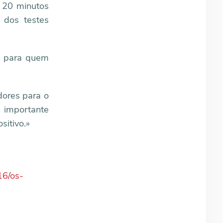
a 20 minutos
 dos testes
ou para quem
dores para o
 importante
sitivo.»
16/os-