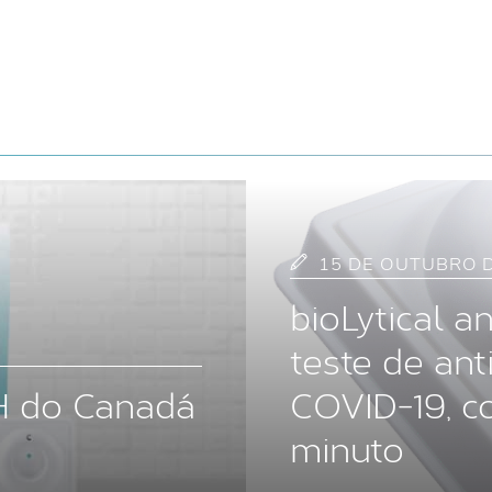
15 DE OUTUBRO D
bioLytical 
teste de ant
IH do Canadá
COVID-19, c
minuto