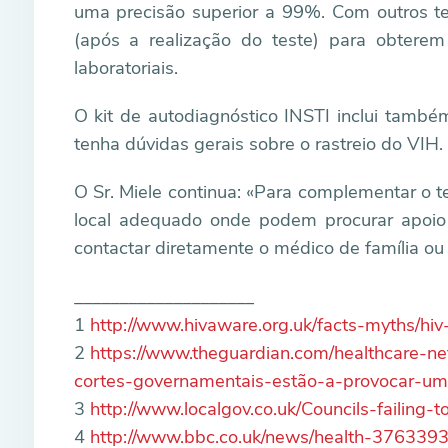
uma precisão superior a 99%. Com outros te
(após a realização do teste) para obtere
laboratoriais.
O kit de autodiagnóstico INSTI inclui tamb
tenha dúvidas gerais sobre o rastreio do VIH.
O Sr. Miele continua: «Para complementar o t
local adequado onde podem procurar apoio 
contactar diretamente o médico de família ou a
____________________
1
http://www.hivaware.org.uk/facts-myths/hiv-
2
https://www.theguardian.com/healthcare-ne
cortes-governamentais-estão-a-provocar-um
3
http://www.localgov.co.uk/Councils-failing
4
http://www.bbc.co.uk/news/health-376339