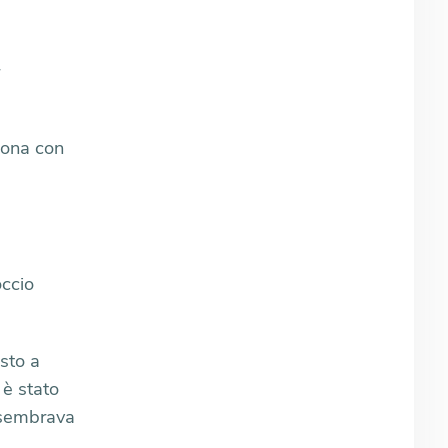
rsona con
occio
sto a
 è stato
n sembrava