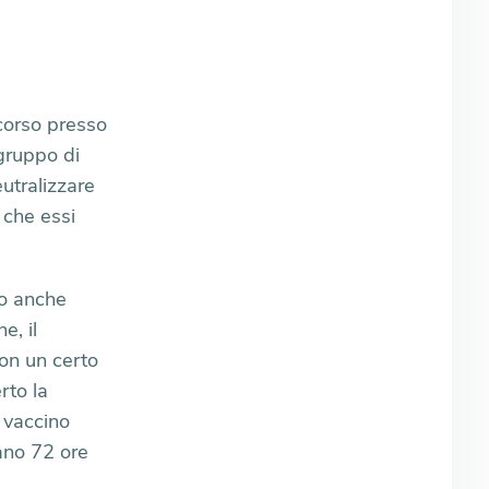
 corso presso
ogruppo di
eutralizzare
 che essi
o anche
e, il
on un certo
rto la
n vaccino
ano 72 ore