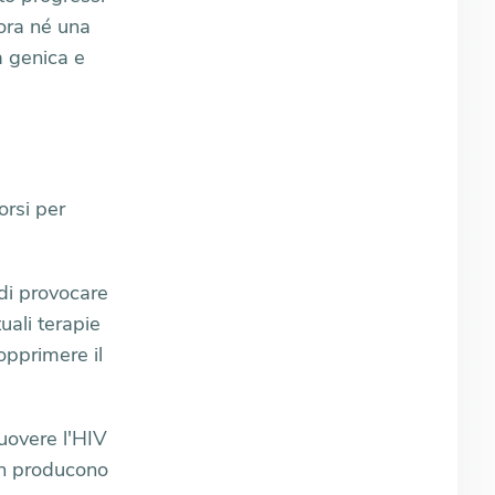
cora né una
a genica e
orsi per
 di provocare
uali terapie
opprimere il
muovere l'HIV
non producono