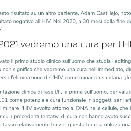
to risultato su un altro paziente, Adam Castillejo, noto
ultato negativo all'HIV. Nel 2020, a 30 mesi dalla fine d
V.
 2021 vedremo una cura per l'H
o il primo studio clinico sull'uomo che studia l'editin
non significa che vedremo una cura nell'immediato, di
verso l'eliminazione dell'HIV come minaccia sanitaria glo
zione clinica di fase I/II, la prima sull'uomo, per valut
BT-101 come potenziale cura funzionale in soggetti sani af
iminare l'HIV avvolto attorno al DNA nelle cellule, che 
per cui i precedenti tentativi di cura non hanno avuto suc
n tasso relativamente basso, questa terapia utilizza un