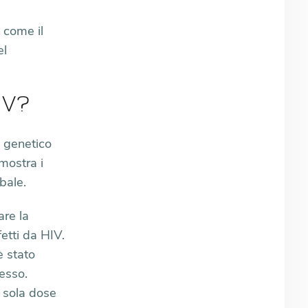
 come il
el
IV?
g genetico
mostra i
bale.
are la
fetti da HIV.
è stato
cesso.
a sola dose