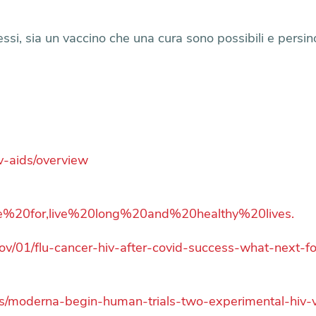
ssi, sia un vaccino che una cura sono possibili e persin
iv-aids/overview
e%20for,live%20long%20and%20healthy%20lives.
v/01/flu-cancer-hiv-after-covid-success-what-next-f
/moderna-begin-human-trials-two-experimental-hiv-v