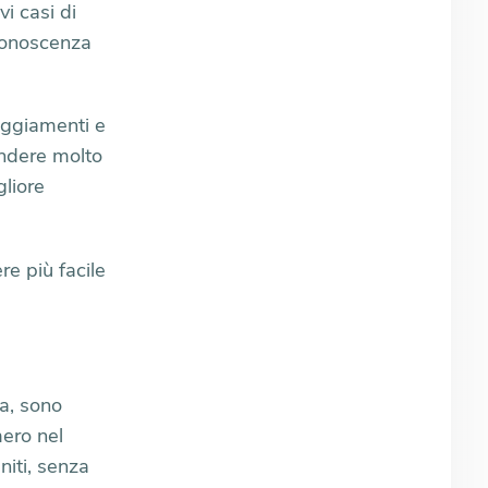
i casi di
conoscenza
eggiamenti e
rendere molto
gliore
re più facile
a, sono
ero nel
niti, senza