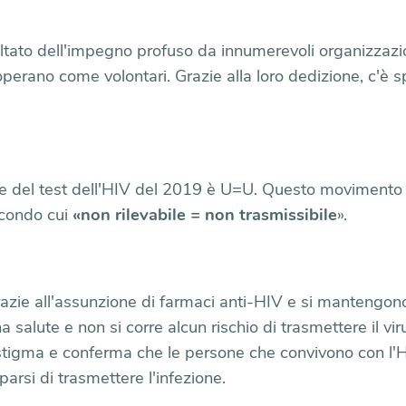
sultato dell'impegno profuso da innumerevoli organizzazio
perano come volontari. Grazie alla loro dedizione, c'è s
ale del test dell'HIV del 2019 è U=U. Questo movimento 
econdo cui
«non rilevabile = non trasmissibile
».
zie all'assunzione di farmaci anti-HIV e si mantengono l
 salute e non si corre alcun rischio di trasmettere il viru
o stigma e conferma che le persone che convivono con l
rsi di trasmettere l'infezione.