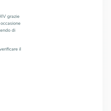
HIV grazie
n occasione
tendo di
rificare il