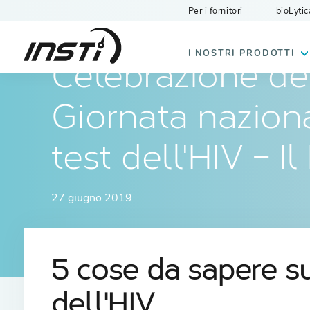
Per i fornitori
bioLytic
INSTI
I NOSTRI PRODOTTI
Celebrazione de
Giornata nazion
test dell'HIV – Il
27 giugno 2019
5 cose da sapere su
dell'HIV