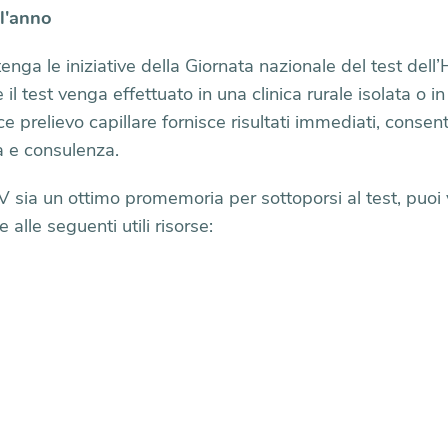
ll'anno
nga le iniziative della Giornata nazionale del test dell’
e il test venga effettuato in una clinica rurale isolata o i
ce prelievo capillare fornisce risultati immediati, consen
za e consulenza.
 sia un ottimo promemoria per sottoporsi al test, puoi ve
alle seguenti utili risorse: