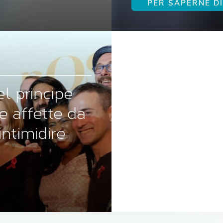
PER SAPERNE DI
el principe
e affette da
intimidire