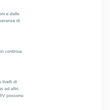
ni e dalle
peranza di
in continua
ivelli di
s ad altri.
'HIV possono