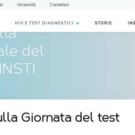
al
Università
Contattaci
HIV E TEST DIAGNOSTICI
STORIE
IN
lla
ale del
 INSTI
lla Giornata del test