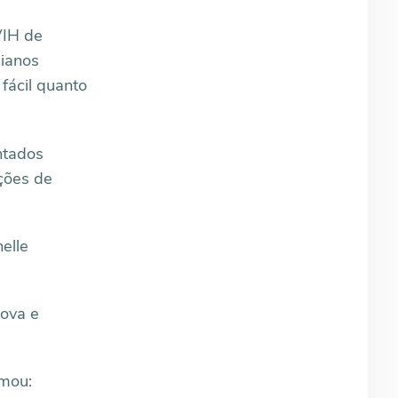
VIH de
ianos
fácil quanto
ntados
ações de
elle
ova e
rmou: