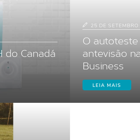
25 DE SETEMBRO 
O autoteste
IH do Canadá
antevisão na
Business
LEIA MAIS