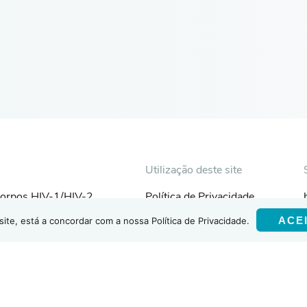
Utilização deste site
icorpos HIV-1/HIV-2
Política de Privacidade
ACE
site, está a concordar com a nossa Política de Privacidade.
 HIV
Termos e Condições
x HIV-1/2 sífilis Ab
corpos contra o VHC