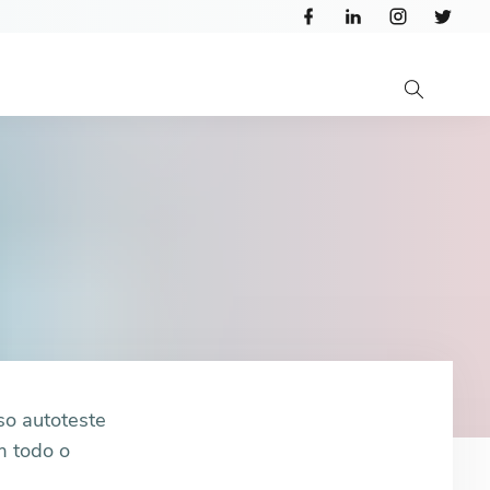
so autoteste
m todo o