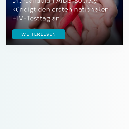
Die Canadian AIDS Society
kündigt den ersten nationalen
HIV-Testtag an
WEITERLESEN