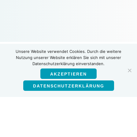
Unsere Website verwendet Cookies. Durch die weitere
Nutzung unserer Website erklären Sie sich mit unserer
INSTI
Datenschutzerklärung einverstanden.
AKZEPTIEREN
DATENSCHUTZERKLÄRUNG
Deutsch
Produkte
HIV-1/HIV-2-Antikörpertest
HIV-Selbsttest
Multiplex-HIV-1/2-Syphilis-Ab-Test