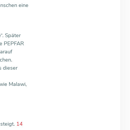
enschen eine
“. Später
wie PEPFAR
arauf
ichen.
s dieser
 wie Malawi,
steigt.
14