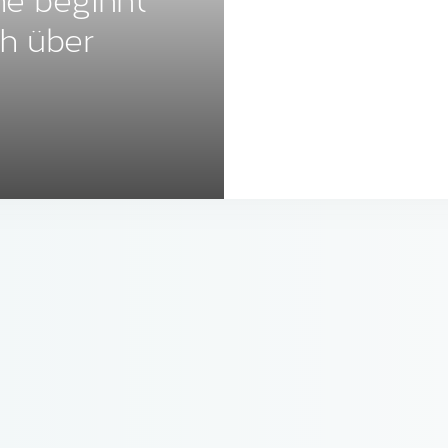
he beginnt
ch über