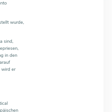
onto
tellt wurde,
a sind,
epriesen,
ng in den
arauf
 wird er
ical
opäischen