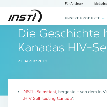
Für Anbieter
bioLytica
INSTI
UNSERE PRODUKTE
Die Geschichte h
Kanadas HIV-Sel
22. August 2019
INSTI -Selbsttest
, hergestellt von dem in V
„HIV Self-testing Canada
“.