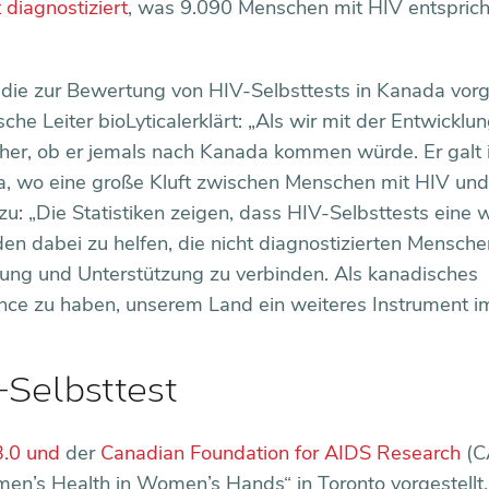
diagnostiziert
, was 9.090 Menschen mit HIV entspricht
ie zur Bewertung von HIV-Selbsttests in Kanada vorge
he Leiter bioLyticalerklärt: „Als wir mit der Entwicklu
cher, ob er jemals nach Kanada kommen würde. Er galt
a, wo eine große Kluft zwischen Menschen mit HIV un
nzu: „Die Statistiken zeigen, dass HIV-Selbsttests eine w
n dabei zu helfen, die nicht diagnostizierten Mensche
gung und Unterstützung zu verbinden. Als kanadisches
ance zu haben, unserem Land ein weiteres Instrument 
-Selbsttest
3.0 und
der
Canadian Foundation for AIDS Research
(C
men’s Health in Women’s Hands“ in Toronto vorgestellt. 