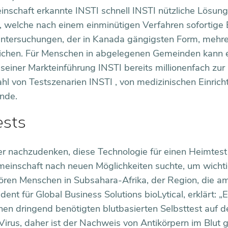
nschaft erkannte INSTI schnell INSTI nützliche Lösung 
, welche nach einem einminütigen Verfahren sofortige
runtersuchungen, der in Kanada gängigsten Form, mehr
reichen. Für Menschen in abgelegenen Gemeinden kann 
seiner Markteinführung INSTI bereits millionenfach zur
ahl von Testszenarien INSTI , von medizinischen Einric
inde.
ests
er nachzudenken, diese Technologie für einen Heimtest
einschaft nach neuen Möglichkeiten suchte, um wicht
ren Menschen in Subsahara-Afrika, der Region, die am
ent für Global Business Solutions bioLytical, erklärt: „
nen dringend benötigten blutbasierten Selbsttest auf d
 Virus, daher ist der Nachweis von Antikörpern im Blut 