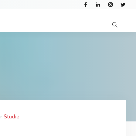
er
Studie