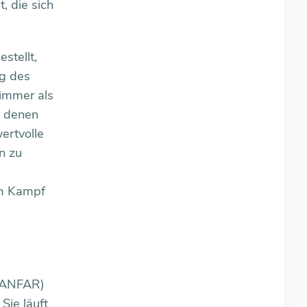
, die sich
stellt,
ng des
 immer als
d denen
ertvolle
n zu
im Kampf
ANFAR)
Sie läuft