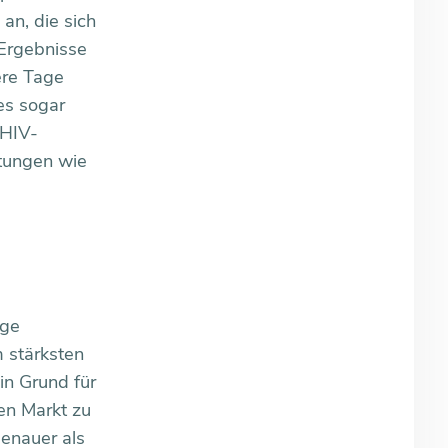
an, die sich
 Ergebnisse
ere Tage
es sogar
 HIV-
htungen wie
ige
 stärksten
Ein Grund für
en Markt zu
genauer als