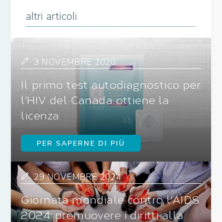
altri articoli
3 NOVEMBRE 2020
Il primo test autodiagnostico per
l'HIV del Canada ottiene la
licenza
PER SAPERNE DI PIÙ
29 NOVEMBRE 2024
Giornata mondiale contro l'AIDS
2024: promuovere i diritti alla