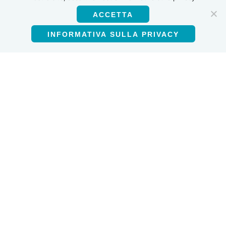
ACCETTA
INFORMATIVA SULLA PRIVACY
Italiano
Prodotti
Test anticorpale HIV-1/HIV-2
Autotest HIV
Test multiplex HIV-1/2 e sifilide Ab
Test degli anticorpi anti-HCV
Utilizzo di questo sito web
Informativa sulla privacy
Termini e condizioni