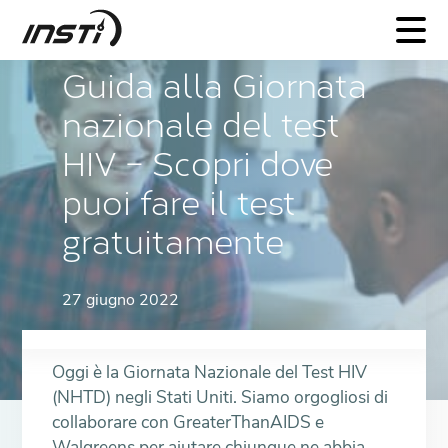
INSTI
Guida alla Giornata
nazionale del test
HIV – Scopri dove
puoi fare il test
gratuitamente
27 giugno 2022
Oggi è la Giornata Nazionale del Test HIV
(NHTD) negli Stati Uniti. Siamo orgogliosi di
collaborare con GreaterThanAIDS e
Walgreens per aiutare chiunque ne abbia